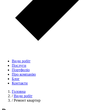
Види робіт
Послуги
Портфоліо
Про компанію
Блог
Контакти
Головна
/
Види робіт
/
Ремонт квартир