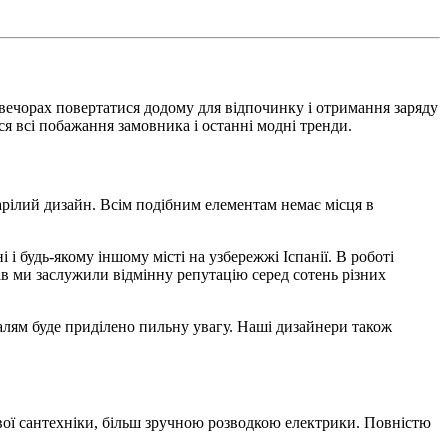
о вечорах повертатися додому для відпочинку і отримання заряду
я всі побажання замовника і останні модні тренди.
арілий дизайн. Всім подібним елементам немає місця в
і будь-якому іншому місті на узбережжі Іспанії. В роботі
ів ми заслужили відмінну репутацію серед сотень різних
талям буде приділено пильну увагу. Наші дизайнери також
ової сантехніки, більш зручною розводкою електрики. Повністю