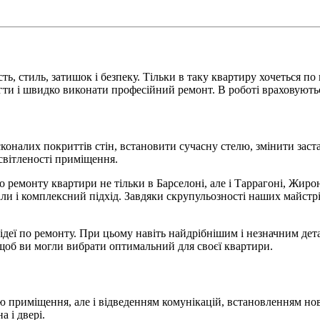
ь, стиль, затишок і безпеку. Тільки в таку квартиру хочеться п
ти і швидко виконати професійний ремонт. В роботі враховуютьс
коналих покриттів стін, встановити сучасну стелю, змінити заст
світленості приміщення.
монту квартири не тільки в Барселоні, але і Таррагоні, Жироні 
ли і комплексний підхід. Завдяки скрупульозності наших майстр
і ідеї по ремонту. При цьому навіть найдрібнішим і незначним де
 щоб ви могли вибрати оптимальний для своєї квартири.
ою приміщення, але і відведенням комунікацій, встановленням н
 і двері.