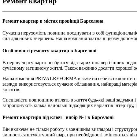
Ремонт квартир
Ремонт квартир в містах провінції Барселона
Сучасна нерухомість повинна поєднувати в собі функціональніст
сил для нових звершень. Наша компанія здатна в цьому допомог
Особливості ремонту квартир в Барселоні
В першу чергу варто позбутися від старих шпалер і інших недос
сучасному затишному житлі. Також важливо досягти хорошої о
Наша компанія PRIVAT:REFORMA візьме на себе всі клопоти по ре
завжди використовується сучасне обладнання, найкращі матеріа
клієнтів.
Спеціалісти повноцінно втілять в життя будь-які ваші задумки 
запропонують кілька найбільш підходящих варіантів інтер’єру,
Ремонт квартири під ключ - вибір №1 в Барселоні
Він включає не тільки роботу з зовнішнім виглядом і структур
змінюється штукатурний шар, при необхідності змінюються вікна