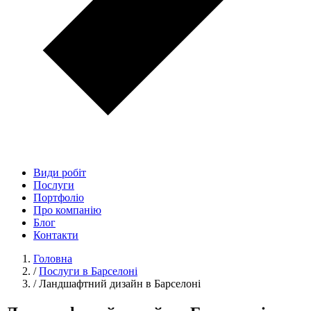
Види робіт
Послуги
Портфоліо
Про компанію
Блог
Контакти
Головна
/
Послуги в Барселоні
/
Ландшафтний дизайн в Барселоні