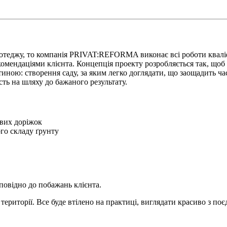
котеджу, то компанія PRIVAT:REFORMA виконає всі роботи квалі
екомендаціями клієнта. Концепція проекту розробляється так, щ
тиною: створення саду, за яким легко доглядати, що заощадить ч
ть на шляху до бажаного результату.
ових доріжок
го складу ґрунту
дповідно до побажань клієнта.
ериторії. Все буде втілено на практиці, виглядати красиво з поє