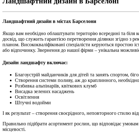
Ландшафтний дизайн в Барселоні
Ландшафтний дизайн в містах Барселони
Якщо вам необхідно облаштувати територію всередині та біля 
досвід, що служить гарантією перетворення ділянки згідно з р
планом. Висококваліфіковані спеціалісти керуються простою іс
або відпочинку. Звернення до нашої фірми – унікальна можливіс
Дизайн ландшафту включає:
Благоустрій майданчиків для дітей та занять спортом, біг
Створення системи поливу, аж до краплинного, необхідно
Розбивка альпінаріїв, квіткових клумб
Висадка зелених насаджень
Освітлення
Штучні водойми
І як результат – створення своєрідного, неповторного стилю ві
Правильно підібрати асортимент рослин, що відповідає умовам т
місцевості.