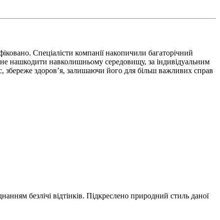
фіковано. Спеціалісти компанії накопичили багаторічний
об не нашкодити навколишньому середовищу, за індивідуальним
ас, збереже здоров’я, залишаючи його для більш важливих справ
днанням безлічі відтінків. Підкреслено природний стиль даної