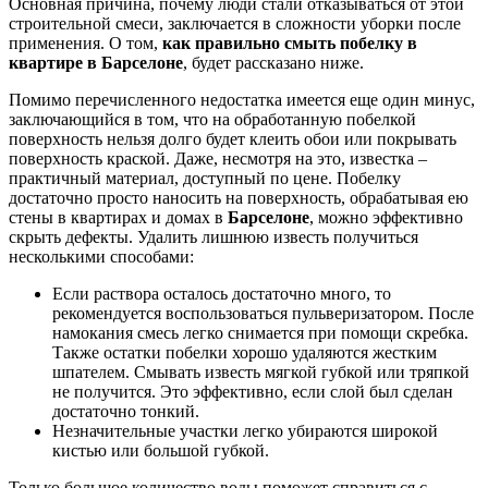
Основная причина, почему люди стали отказываться от этой
строительной смеси, заключается в сложности уборки после
применения. О том,
как правильно смыть побелку в
квартире в Барселоне
, будет рассказано ниже.
Помимо перечисленного недостатка имеется еще один минус,
заключающийся в том, что на обработанную побелкой
поверхность нельзя долго будет клеить обои или покрывать
поверхность краской. Даже, несмотря на это, известка –
практичный материал, доступный по цене. Побелку
достаточно просто наносить на поверхность, обрабатывая ею
стены в квартирах и домах в
Барселоне
, можно эффективно
скрыть дефекты. Удалить лишнюю известь получиться
несколькими способами:
Если раствора осталось достаточно много, то
рекомендуется воспользоваться пульверизатором. После
намокания смесь легко снимается при помощи скребка.
Также остатки побелки хорошо удаляются жестким
шпателем. Смывать известь мягкой губкой или тряпкой
не получится. Это эффективно, если слой был сделан
достаточно тонкий.
Незначительные участки легко убираются широкой
кистью или большой губкой.
Только большое количество воды поможет справиться с