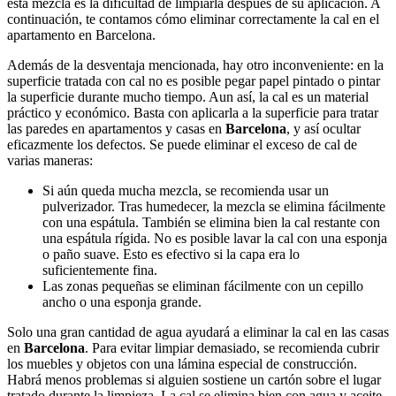
esta mezcla es la dificultad de limpiarla después de su aplicación. A
continuación, te contamos cómo eliminar correctamente la cal en el
apartamento en Barcelona.
Además de la desventaja mencionada, hay otro inconveniente: en la
superficie tratada con cal no es posible pegar papel pintado o pintar
la superficie durante mucho tiempo. Aun así, la cal es un material
práctico y económico. Basta con aplicarla a la superficie para tratar
las paredes en apartamentos y casas en
Barcelona
, y así ocultar
eficazmente los defectos. Se puede eliminar el exceso de cal de
varias maneras:
Si aún queda mucha mezcla, se recomienda usar un
pulverizador. Tras humedecer, la mezcla se elimina fácilmente
con una espátula. También se elimina bien la cal restante con
una espátula rígida. No es posible lavar la cal con una esponja
o paño suave. Esto es efectivo si la capa era lo
suficientemente fina.
Las zonas pequeñas se eliminan fácilmente con un cepillo
ancho o una esponja grande.
Solo una gran cantidad de agua ayudará a eliminar la cal en las casas
en
Barcelona
. Para evitar limpiar demasiado, se recomienda cubrir
los muebles y objetos con una lámina especial de construcción.
Habrá menos problemas si alguien sostiene un cartón sobre el lugar
tratado durante la limpieza. La cal se elimina bien con agua y aceite